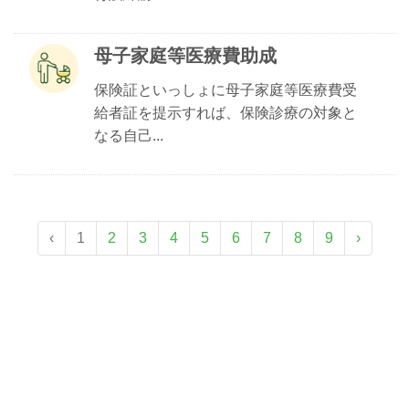
母子家庭等医療費助成
保険証といっしょに母子家庭等医療費受
給者証を提示すれば、保険診療の対象と
なる自己...
‹
1
2
3
4
5
6
7
8
9
›