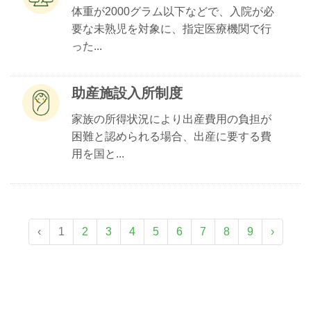
体重が2000グラム以下などで、入院が必
要な未熟児を対象に、指定医療機関で行
った...
助産施設入所制度
家族の所得状況により出産費用の負担が
困難と認められる場合、出産に要する費
用を国と...
‹
1
2
3
4
5
6
7
8
9
›