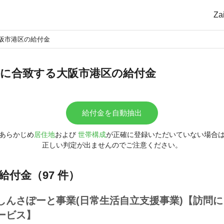
Z
阪市港区の給付金
に合致する大阪市港区の給付金
給付金を自動抽出
あらかじめ
居住地
および
世帯構成
が正確に登録いただいていない場合
正しい判定が出ませんのでご注意ください。
給付金（97 件）
しんさぽーと事業(日常生活自立支援事業)【訪問
ービス】