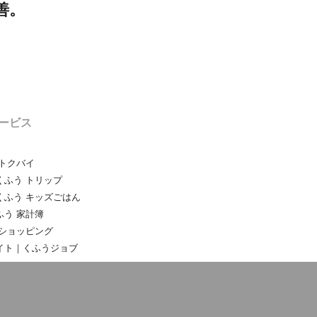
善。
ービス
トクバイ
ふう トリップ
くふう キッズごはん
う 家計簿
ショッピング
イト｜くふうジョブ