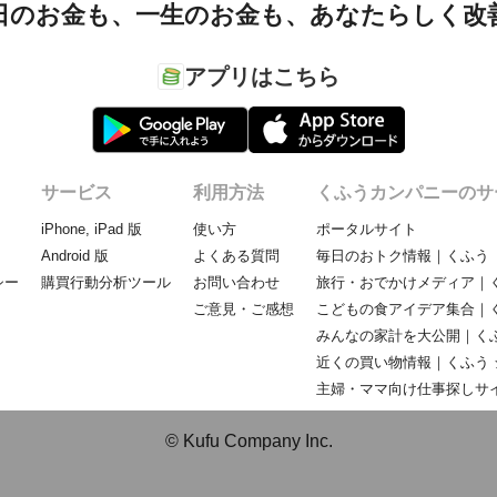
日のお金も、
一生のお金も、
あなたらしく改
アプリはこちら
サービス
利用方法
くふうカンパニーのサ
iPhone, iPad 版
使い方
ポータルサイト
Android 版
よくある質問
毎日のおトク情報｜くふう 
シー
購買行動分析ツール
お問い合わせ
旅行・おでかけメディア｜く
ご意見・ご感想
こどもの食アイデア集合｜
みんなの家計を大公開｜くふ
近くの買い物情報｜くふう 
主婦・ママ向け仕事探しサ
© Kufu Company Inc.