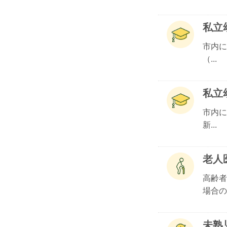
私立
市内に
（...
私立
市内に
新...
老人
高齢者
場合の.
未熟