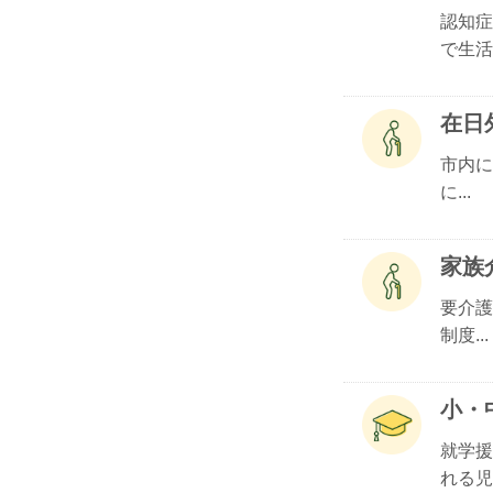
認知症
で生活.
在日
市内に
に...
家族
要介護
制度...
小・
就学援
れる児.