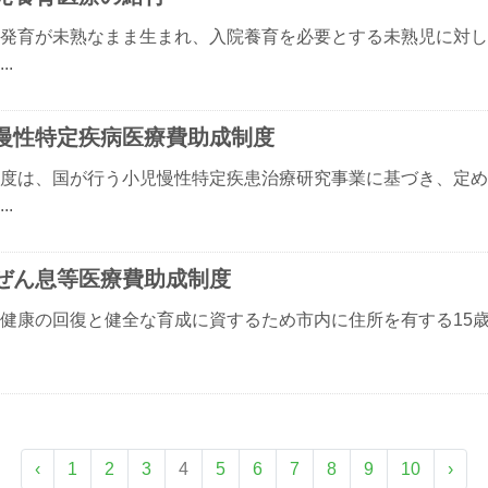
発育が未熟なまま生まれ、入院養育を必要とする未熟児に対し
..
慢性特定疾病医療費助成制度
度は、国が行う小児慢性特定疾患治療研究事業に基づき、定め
..
ぜん息等医療費助成制度
健康の回復と健全な育成に資するため市内に住所を有する15
‹
1
2
3
4
5
6
7
8
9
10
›