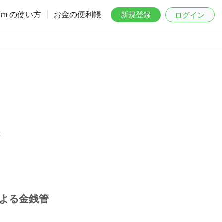
aim の使い方
お金の便利帳
新規登録
ログイン
は
による金銭管