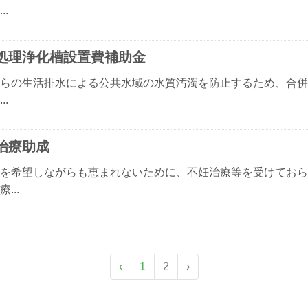
..
処理浄化槽設置費補助金
らの生活排水による公共水域の水質汚濁を防止するため、合併
..
治療助成
を希望しながらも恵まれないために、不妊治療等を受けておら
...
‹
1
2
›