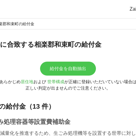
Z
楽郡和束町の給付金
に合致する相楽郡和束町の給付金
給付金を自動抽出
あらかじめ
居住地
および
世帯構成
が正確に登録いただいていない場合
正しい判定が出ませんのでご注意ください。
の給付金（13 件）
み処理容器等設置費補助金
減量化を推進するため、生ごみ処理機等を設置する世帯に対し