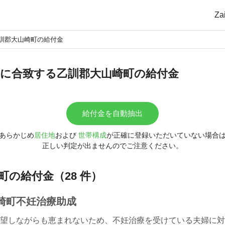
Z
訓郡大山崎町の給付金
に合致する乙訓郡大山崎町の給付金
給付金を自動抽出
あらかじめ
居住地
および
世帯構成
が正確に登録いただいていない場合
正しい判定が出ませんのでご注意ください。
町の給付金（28 件）
崎町不妊治療助成
望しながらも恵まれないため、不妊治療を受けている夫婦に対