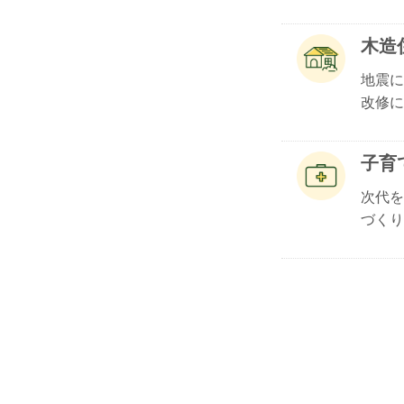
木造
地震に
改修に.
子育
次代を
づくり.