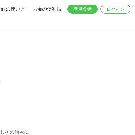
aim の使い方
お金の便利帳
新規登録
ログイン
は
しその治療に