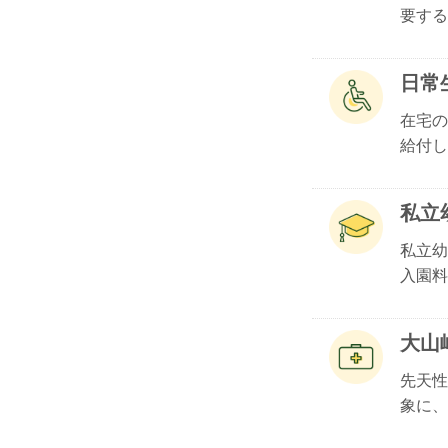
要する.
日常
在宅の
給付し.
私立
私立幼
入園料.
大山
先天性
象に、.