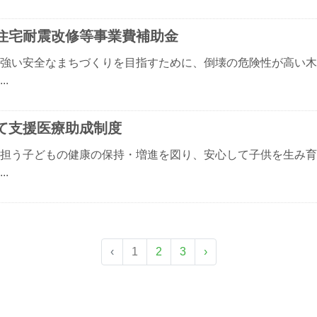
住宅耐震改修等事業費補助金
強い安全なまちづくりを目指すために、倒壊の危険性が高い木
..
て支援医療助成制度
担う子どもの健康の保持・増進を図り、安心して子供を生み育
..
‹
1
2
3
›