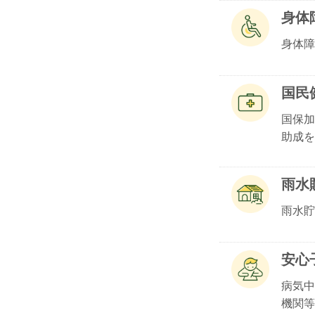
身体
身体障
国民
国保加
助成を.
雨水
雨水貯
安心
病気中
機関等.