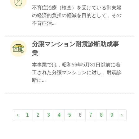
不育症治療（検査）を受けている御夫婦
の経済的負担の軽減を目的として，その
不育症治...
分譲マンション耐震診断助成事
業
本事業では，昭和56年5月31日以前に着
工された分譲マンションに対し，耐震診
断に...
‹
1
2
3
4
5
6
7
8
9
›