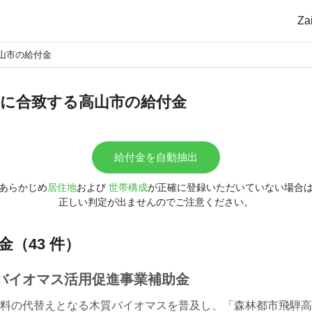
Z
山市の給付金
に合致する高山市の給付金
給付金を自動抽出
あらかじめ
居住地
および
世帯構成
が正確に登録いただいていない場合
正しい判定が出ませんのでご注意ください。
（43 件）
バイオマス活用促進事業補助金
料の代替えとなる木質バイオマスを普及し、「森林都市飛騨高