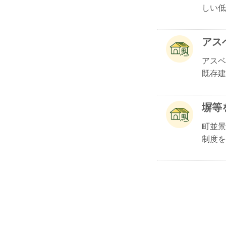
しい低.
アス
アスベ
既存建.
塀等
町並景
制度を.