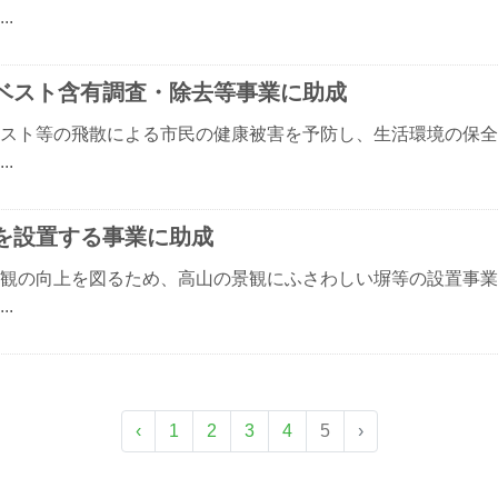
..
ベスト含有調査・除去等事業に助成
スト等の飛散による市民の健康被害を予防し、生活環境の保全
..
を設置する事業に助成
観の向上を図るため、高山の景観にふさわしい塀等の設置事業
..
‹
1
2
3
4
5
›