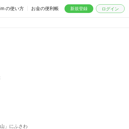
aim の使い方
お金の便利帳
新規登録
ログイン
は
山」にふさわ