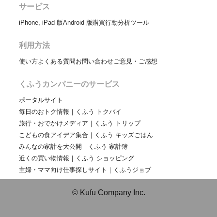
サービス
iPhone, iPad 版
Android 版
購買行動分析ツール
利用方法
使い方
よくある質問
お問い合わせ
ご意見・ご感想
くふうカンパニーのサービス
ポータルサイト
毎日のおトク情報｜くふう トクバイ
旅行・おでかけメディア｜くふう トリップ
こどもの食アイデア集合｜くふう キッズごはん
みんなの家計を大公開｜くふう 家計簿
近くの買い物情報｜くふう ショッピング
主婦・ママ向け仕事探しサイト｜くふうジョブ
© Kufu Company Inc.