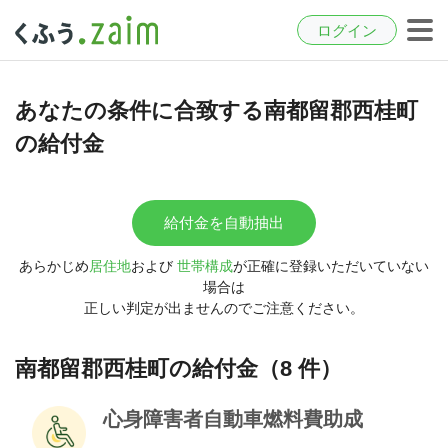
ログイン
あなたの条件に合致する南都留郡西桂町
の給付金
給付金を自動抽出
あらかじめ
居住地
および
世帯構成
が正確に登録いただいていない
場合は
正しい判定が出ませんのでご注意ください。
南都留郡西桂町の給付金（8 件）
心身障害者自動車燃料費助成