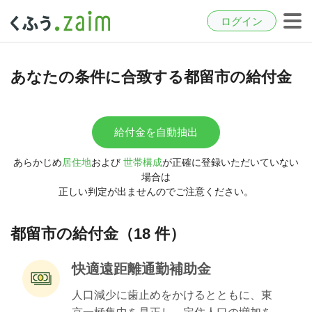
ログイン
あなたの条件に合致する都留市の給付金
給付金を自動抽出
あらかじめ
居住地
および
世帯構成
が正確に登録いただいていない
場合は
正しい判定が出ませんのでご注意ください。
都留市の給付金（18 件）
快適遠距離通勤補助金
人口減少に歯止めをかけるとともに、東