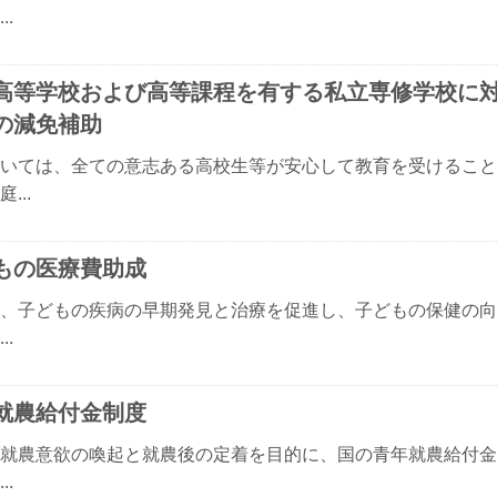
..
高等学校および高等課程を有する私立専修学校に
の減免補助
いては、全ての意志ある高校生等が安心して教育を受けること
...
もの医療費助成
、子どもの疾病の早期発見と治療を促進し、子どもの保健の向
..
就農給付金制度
就農意欲の喚起と就農後の定着を目的に、国の青年就農給付金
..