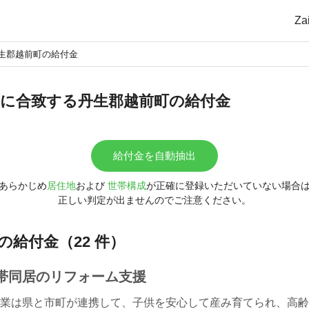
Z
生郡越前町の給付金
に合致する丹生郡越前町の給付金
給付金を自動抽出
あらかじめ
居住地
および
世帯構成
が正確に登録いただいていない場合
正しい判定が出ませんのでご注意ください。
の給付金（22 件）
帯同居のリフォーム支援
業は県と市町が連携して、子供を安心して産み育てられ、高齢