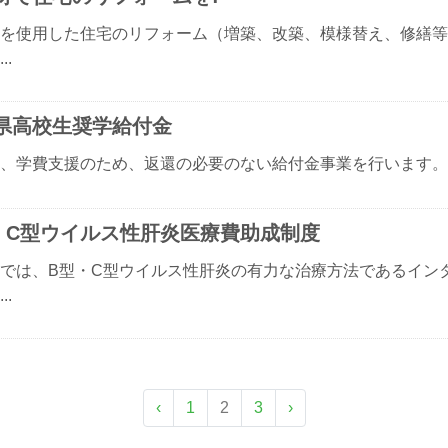
を使用した住宅のリフォーム（増築、改築、模様替え、修繕等
..
県高校生奨学給付金
、学費支援のため、返還の必要のない給付金事業を行います。..
・C型ウイルス性肝炎医療費助成制度
では、B型・C型ウイルス性肝炎の有力な治療方法であるイン
..
‹
1
2
3
›