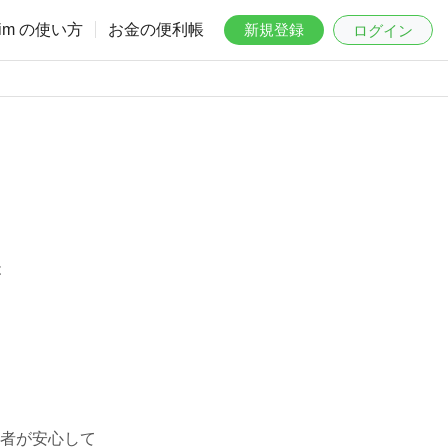
aim の使い方
お金の便利帳
新規登録
ログイン
は
者が安心して