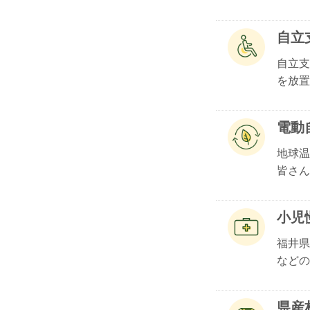
自立
自立支
を放置.
電動
地球温
皆さん.
小児
福井県
などの.
県産