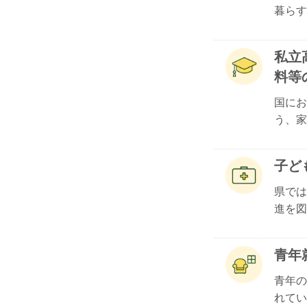
暮らす.
私立
料等
国にお
う、家庭
子ど
県では
進を図.
青年
青年の
れてい.