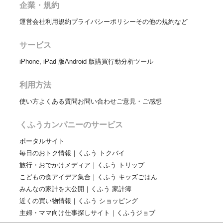
企業・規約
運営会社
利用規約
プライバシーポリシー
その他の規約など
サービス
iPhone, iPad 版
Android 版
購買行動分析ツール
利用方法
使い方
よくある質問
お問い合わせ
ご意見・ご感想
くふうカンパニーのサービス
ポータルサイト
毎日のおトク情報｜くふう トクバイ
旅行・おでかけメディア｜くふう トリップ
こどもの食アイデア集合｜くふう キッズごはん
みんなの家計を大公開｜くふう 家計簿
近くの買い物情報｜くふう ショッピング
主婦・ママ向け仕事探しサイト｜くふうジョブ