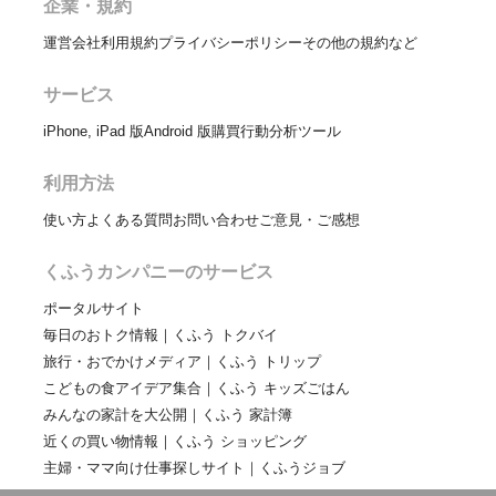
企業・規約
運営会社
利用規約
プライバシーポリシー
その他の規約など
サービス
iPhone, iPad 版
Android 版
購買行動分析ツール
利用方法
使い方
よくある質問
お問い合わせ
ご意見・ご感想
くふうカンパニーのサービス
ポータルサイト
毎日のおトク情報｜くふう トクバイ
旅行・おでかけメディア｜くふう トリップ
こどもの食アイデア集合｜くふう キッズごはん
みんなの家計を大公開｜くふう 家計簿
近くの買い物情報｜くふう ショッピング
主婦・ママ向け仕事探しサイト｜くふうジョブ