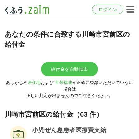
ログイン
あなたの条件に合致する川崎市宮前区の
給付金
給付金を自動抽出
あらかじめ
居住地
および
世帯構成
が正確に登録いただいていない
場合は
正しい判定が出ませんのでご注意ください。
川崎市宮前区の給付金（63 件）
小児ぜん息患者医療費支給