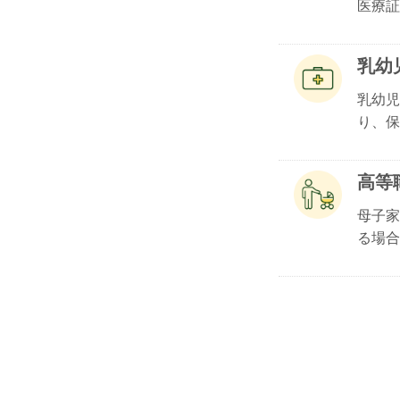
医療証.
乳幼
乳幼児
り、保険
高等
母子家
る場合.