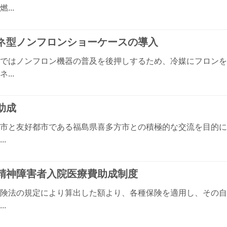
...
ネ型ノンフロンショーケースの導入
ではノンフロン機器の普及を後押しするため、冷媒にフロンを
...
助成
市と友好都市である福島県喜多方市との積極的な交流を目的に
..
精神障害者入院医療費助成制度
険法の規定により算出した額より、各種保険を適用し、その自
..