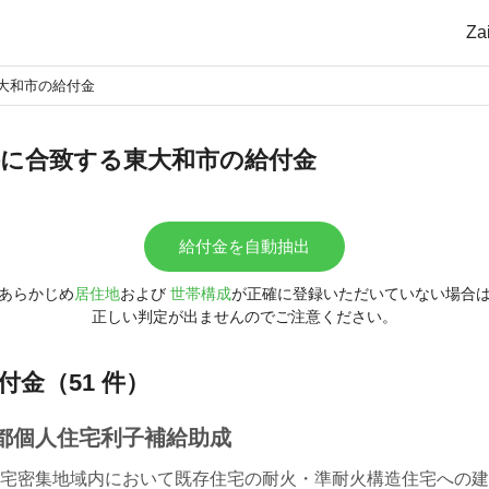
Z
大和市の給付金
に合致する東大和市の給付金
給付金を自動抽出
あらかじめ
居住地
および
世帯構成
が正確に登録いただいていない場合
正しい判定が出ませんのでご注意ください。
付金（51 件）
都個人住宅利子補給助成
宅密集地域内において既存住宅の耐火・準耐火構造住宅への建