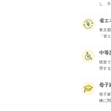
し、不燃
省エ
東京都
「省エネ
中等
聴覚で
用する.
母子
母子家
練に関.