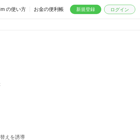
aim の使い方
お金の便利帳
新規登録
ログイン
は
替えを誘導