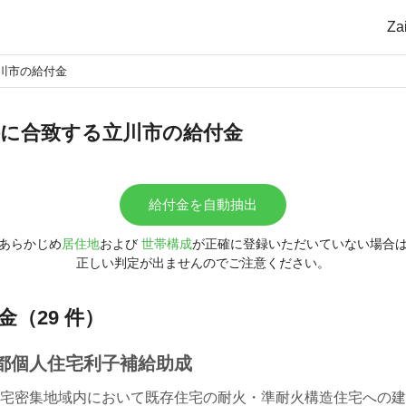
Z
川市の給付金
に合致する立川市の給付金
給付金を自動抽出
あらかじめ
居住地
および
世帯構成
が正確に登録いただいていない場合
正しい判定が出ませんのでご注意ください。
（29 件）
都個人住宅利子補給助成
宅密集地域内において既存住宅の耐火・準耐火構造住宅への建