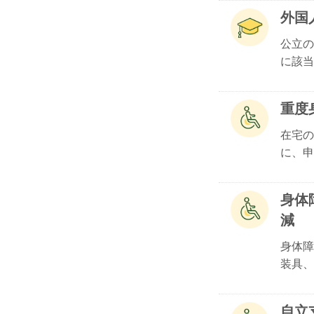
外国
公立の
に該当.
重度
在宅の
に、申請
身体
減
身体障
装具、.
自立