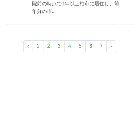
院前の時点で1年以上柏市に居住し、前
年分の市...
‹
1
2
3
4
5
6
7
›