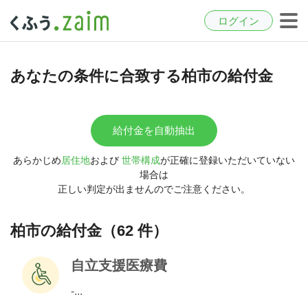
ログイン
あなたの条件に合致する柏市の給付金
給付金を自動抽出
あらかじめ
居住地
および
世帯構成
が正確に登録いただいていない
場合は
正しい判定が出ませんのでご注意ください。
柏市の給付金（62 件）
自立支援医療費
-...