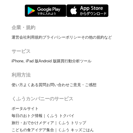
企業・規約
運営会社
利用規約
プライバシーポリシー
その他の規約など
サービス
iPhone, iPad 版
Android 版
購買行動分析ツール
利用方法
使い方
よくある質問
お問い合わせ
ご意見・ご感想
くふうカンパニーのサービス
ポータルサイト
毎日のおトク情報｜くふう トクバイ
旅行・おでかけメディア｜くふう トリップ
こどもの食アイデア集合｜くふう キッズごはん