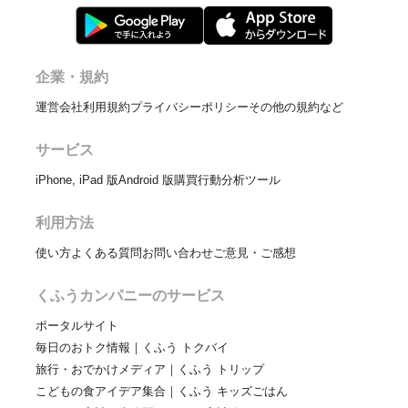
企業・規約
運営会社
利用規約
プライバシーポリシー
その他の規約など
サービス
iPhone, iPad 版
Android 版
購買行動分析ツール
利用方法
使い方
よくある質問
お問い合わせ
ご意見・ご感想
くふうカンパニーのサービス
ポータルサイト
毎日のおトク情報｜くふう トクバイ
旅行・おでかけメディア｜くふう トリップ
こどもの食アイデア集合｜くふう キッズごはん