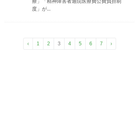
療」「精神障害者通院医療費公費負担制
度」が...
‹
1
2
3
4
5
6
7
›