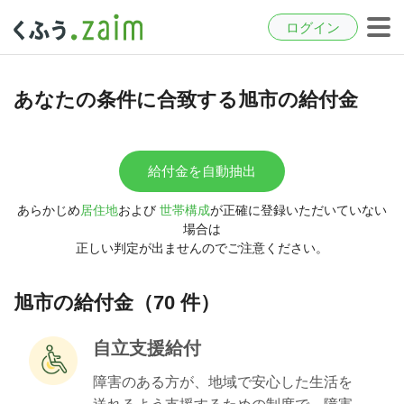
ログイン
あなたの条件に合致する旭市の給付金
給付金を自動抽出
あらかじめ
居住地
および
世帯構成
が正確に登録いただいていない
場合は
正しい判定が出ませんのでご注意ください。
旭市の給付金（70 件）
自立支援給付
障害のある方が、地域で安心した生活を