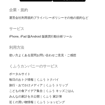
企業・規約
運営会社
利用規約
プライバシーポリシー
その他の規約など
サービス
iPhone, iPad 版
Android 版
購買行動分析ツール
利用方法
使い方
よくある質問
お問い合わせ
ご意見・ご感想
くふうカンパニーのサービス
ポータルサイト
毎日のおトク情報｜くふう トクバイ
旅行・おでかけメディア｜くふう トリップ
こどもの食アイデア集合｜くふう キッズごはん
みんなの家計を大公開｜くふう 家計簿
近くの買い物情報｜くふう ショッピング