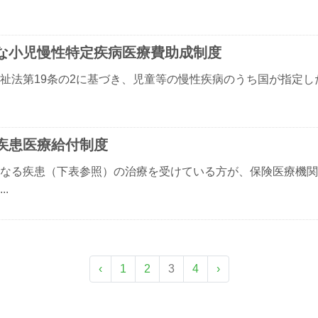
な小児慢性特定疾病医療費助成制度
祉法第19条の2に基づき、児童等の慢性疾病のうち国が指定し
疾患医療給付制度
なる疾患（下表参照）の治療を受けている方が、保険医療機関
..
‹
1
2
3
4
›