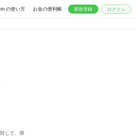
aim の使い方
お金の便利帳
新規登録
ログイン
は
対して、県