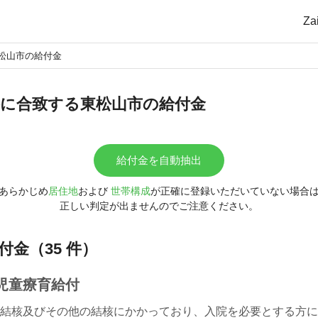
Z
松山市の給付金
に合致する東松山市の給付金
給付金を自動抽出
あらかじめ
居住地
および
世帯構成
が正確に登録いただいていない場合
正しい判定が出ませんのでご注意ください。
付金（35 件）
児童療育給付
結核及びその他の結核にかかっており、入院を必要とする方に