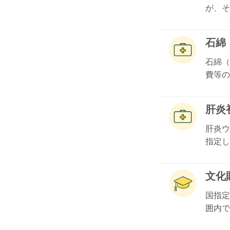
が、その
石綿
石綿（
費等の.
肝炎
肝炎ウ
指定し.
文化
国指定
囲内で.