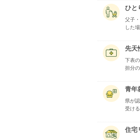
ひと
父子・
した場.
先天
下表の
担分の.
青年
県が認
受ける.
住宅