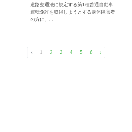
道路交通法に規定する第1種普通自動車
運転免許を取得しようとする身体障害者
の方に、...
‹
1
2
3
4
5
6
›