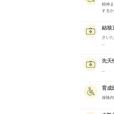
精神ま
するか.
結核
さいた
...
先天
...
育成
保険内