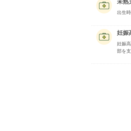
未熟
出生時
妊娠
妊娠高
部を支.