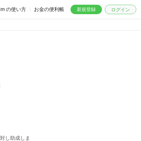
aim の使い方
お金の便利帳
新規登録
ログイン
は
対し助成しま