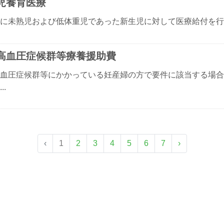
児養育医療
に未熟児および低体重児であった新生児に対して医療給付を行いま
高血圧症候群等療養援助費
血圧症候群等にかかっている妊産婦の方で要件に該当する場合
..
‹
1
2
3
4
5
6
7
›