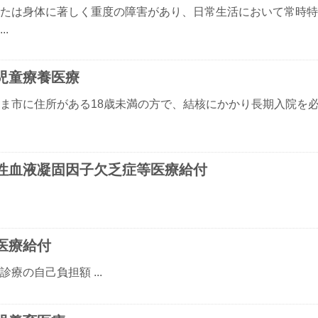
たは身体に著しく重度の障害があり、日常生活において常時特
..
児童療養医療
ま市に住所がある18歳未満の方で、結核にかかり長期入院を
性血液凝固因子欠乏症等医療給付
医療給付
診療の自己負担額 ...