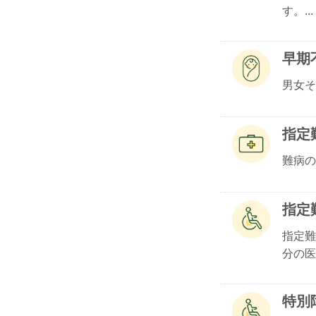
す。...
早期
男女そ
指定
難病の
指定
指定難
分の医.
特別