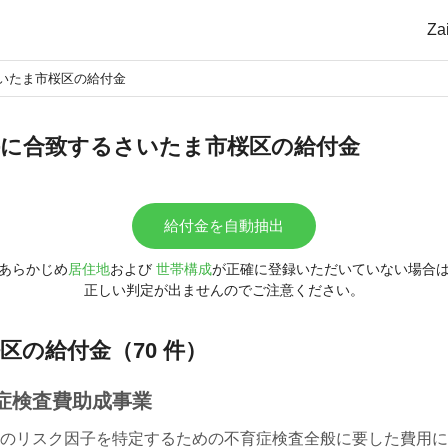
Z
いたま市桜区の給付金
に合致するさいたま市桜区の給付金
給付金を自動抽出
あらかじめ
居住地
および
世帯構成
が正確に登録いただいていない場合
正しい判定が出ませんのでご注意ください。
区の給付金（70 件）
症検査費助成事業
のリスク因子を特定するための不育症検査全般に要した費用に