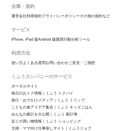
企業・規約
運営会社
利用規約
プライバシーポリシー
その他の規約など
サービス
iPhone, iPad 版
Android 版
購買行動分析ツール
利用方法
使い方
よくある質問
お問い合わせ
ご意見・ご感想
くふうカンパニーのサービス
ポータルサイト
毎日のおトク情報｜くふう トクバイ
旅行・おでかけメディア｜くふう トリップ
こどもの食アイデア集合｜くふう キッズごはん
みんなの家計を大公開｜くふう 家計簿
近くの買い物情報｜くふう ショッピング
主婦・ママ向け仕事探しサイト｜くふうジョブ