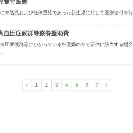
児養育医療
に未熟児および低体重児であった新生児に対して医療給付を行いま
高血圧症候群等療養援助費
血圧症候群等にかかっている妊産婦の方で要件に該当する場合
..
‹
1
2
3
4
5
6
7
›