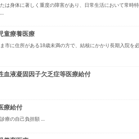
たは身体に著しく重度の障害があり、日常生活において常時特
..
児童療養医療
ま市に住所がある18歳未満の方で、結核にかかり長期入院を
性血液凝固因子欠乏症等医療給付
医療給付
診療の自己負担額 ...