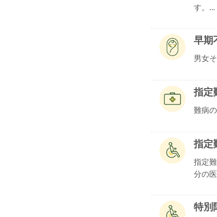
す。...
早期
男女そ
指定
難病の
指定
指定難
分の医.
特別