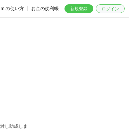
aim の使い方
お金の便利帳
新規登録
ログイン
は
対し助成しま