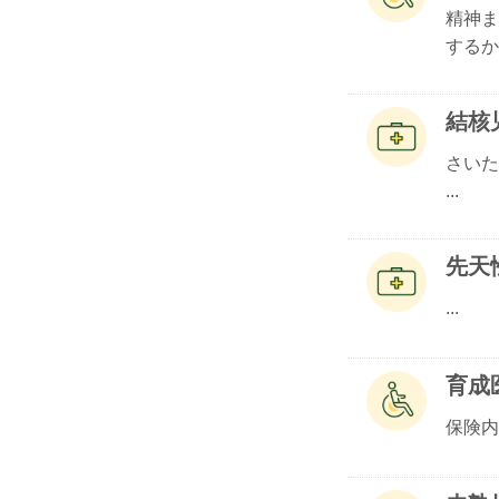
精神ま
するか.
結核
さいた
...
先天
...
育成
保険内