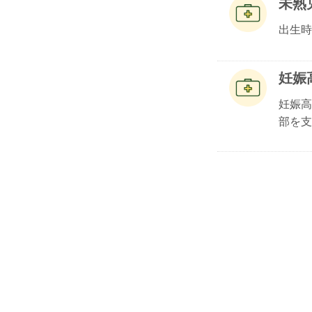
未熟
出生時
妊娠
妊娠高
部を支.