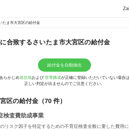
Z
いたま市大宮区の給付金
に合致するさいたま市大宮区の給付金
給付金を自動抽出
あらかじめ
居住地
および
世帯構成
が正確に登録いただいていない場合
正しい判定が出ませんのでご注意ください。
宮区の給付金（70 件）
症検査費助成事業
のリスク因子を特定するための不育症検査全般に要した費用に