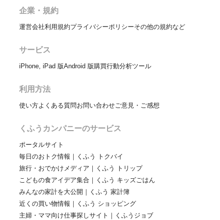
企業・規約
運営会社
利用規約
プライバシーポリシー
その他の規約など
サービス
iPhone, iPad 版
Android 版
購買行動分析ツール
利用方法
使い方
よくある質問
お問い合わせ
ご意見・ご感想
くふうカンパニーのサービス
ポータルサイト
毎日のおトク情報｜くふう トクバイ
旅行・おでかけメディア｜くふう トリップ
こどもの食アイデア集合｜くふう キッズごはん
みんなの家計を大公開｜くふう 家計簿
近くの買い物情報｜くふう ショッピング
主婦・ママ向け仕事探しサイト｜くふうジョブ