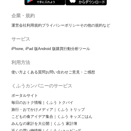
企業・規約
運営会社
利用規約
プライバシーポリシー
その他の規約など
サービス
iPhone, iPad 版
Android 版
購買行動分析ツール
利用方法
使い方
よくある質問
お問い合わせ
ご意見・ご感想
くふうカンパニーのサービス
ポータルサイト
毎日のおトク情報｜くふう トクバイ
旅行・おでかけメディア｜くふう トリップ
こどもの食アイデア集合｜くふう キッズごはん
みんなの家計を大公開｜くふう 家計簿
近くの買い物情報｜くふう ショッピング