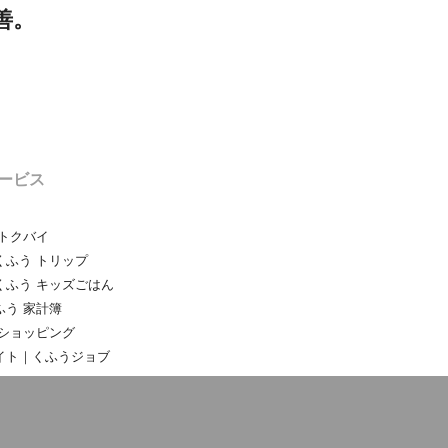
善。
ービス
トクバイ
ふう トリップ
くふう キッズごはん
う 家計簿
ショッピング
イト｜くふうジョブ