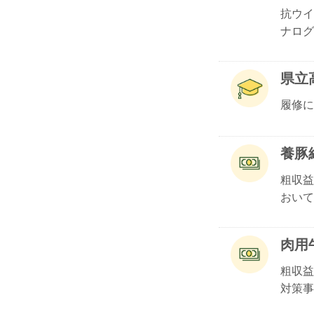
抗ウイ
ナログ.
県立
履修に
養豚
粗収益
おいて.
肉用
粗収益
対策事.