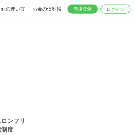
aim の使い方
お金の便利帳
新規登録
ログイン
は
ェロンフリ
成制度