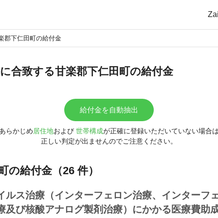
Z
楽郡下仁田町の給付金
に合致する甘楽郡下仁田町の給付金
給付金を自動抽出
あらかじめ
居住地
および
世帯構成
が正確に登録いただいていない場合
正しい判定が出ませんのでご注意ください。
町の給付金（26 件）
イルス治療（インターフェロン治療、インターフ
療及び核酸アナログ製剤治療）にかかる医療費助