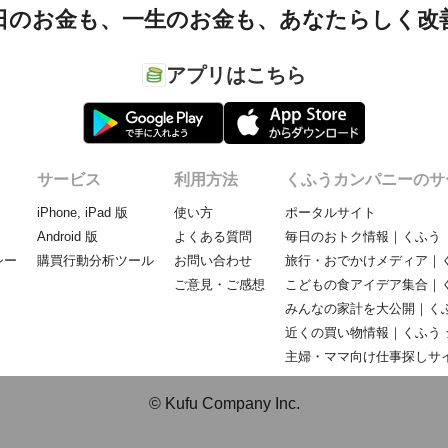
日のお金も、
一生のお金も、
あなたらしく改
アプリはこちら
サービス
利用方法
くふうカンパニーのサ
iPhone, iPad 版
使い方
ポータルサイト
Android 版
よくある質問
毎日のおトク情報｜くふう 
シー
購買行動分析ツール
お問い合わせ
旅行・おでかけメディア｜く
ご意見・ご感想
こどもの食アイデア集合｜
みんなの家計を大公開｜くふ
近くの買い物情報｜くふう 
主婦・ママ向け仕事探しサ
© Kufu Company Inc.