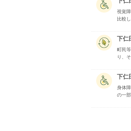
下仁
視覚障
比較し.
下仁
町民等
り、その
下仁
身体障
の一部.