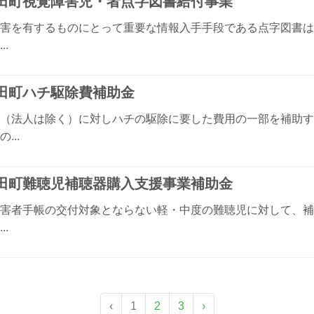
田町視覚障害児・者点字図書給付事業
害を有するものにとって重要な情報入手手段である点字図書は
..
田町ハチ駆除費補助金
（法人は除く）に対しハチの駆除に要した費用の一部を補助す
...
田町難聴児補聴器購入支援事業補助金
害者手帳の交付対象とならない軽・中度の難聴児に対して、補
..
‹
1
2
3
›