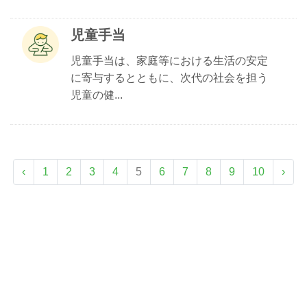
児童手当
児童手当は、家庭等における生活の安定
に寄与するとともに、次代の社会を担う
児童の健...
‹
1
2
3
4
5
6
7
8
9
10
›