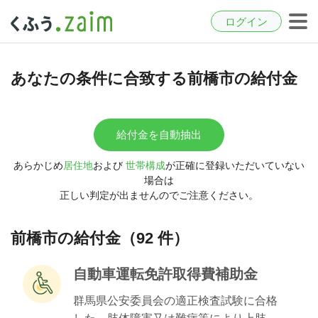
ログイン
あなたの条件に合致する前橋市の給付金
給付金を自動抽出
あらかじめ
居住地
および
世帯構成
が正確に登録いただいていない
場合は
正しい判定が出ませんのでご注意ください。
前橋市の給付金（92 件）
自動車運転免許取得費補助金
群馬県公安委員会の適正検査試験に合格