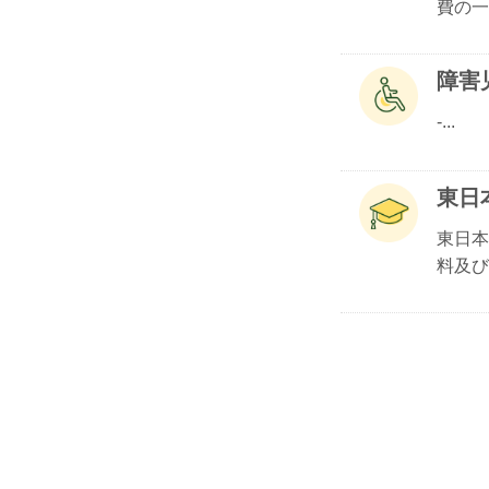
費の一.
障害
-...
東日
東日本
料及び.