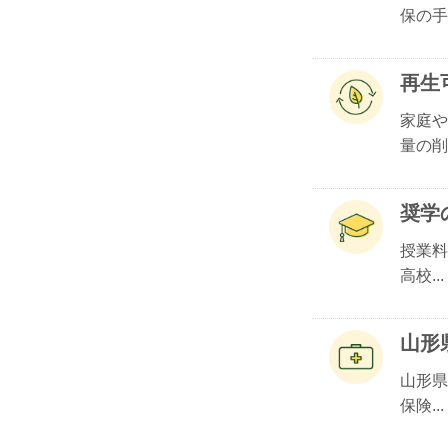
保の手.
再生
家庭や
量の削.
奨学
授業料
高校...
山形
山形県
保険...