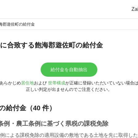
Z
海郡遊佐町の給付金
に合致する飽海郡遊佐町の給付金
給付金を自動抽出
あらかじめ
居住地
および
世帯構成
が正確に登録いただいていない場合
正しい判定が出ませんのでご注意ください。
の給付金（40 件）
条例・農工条例に基づく県税の課税免除
例による課税免除の適用設備の敷地である土地を先に取得した