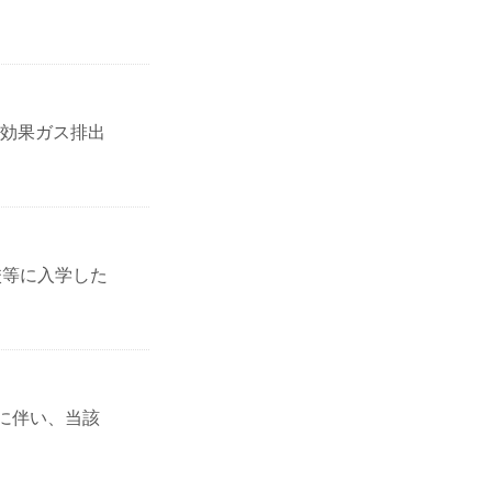
効果ガス排出
校等に入学した
に伴い、当該