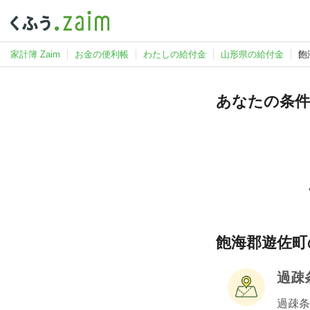
家計簿 Zaim
お金の便利帳
わたしの給付金
山形県の給付金
飽
あなたの条件
飽海郡遊佐町
過疎
過疎条