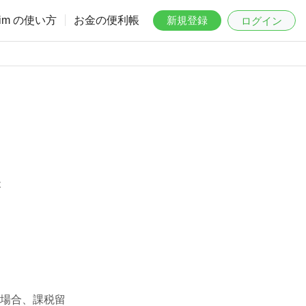
aim の使い方
お金の便利帳
新規登録
ログイン
は
場合、課税留