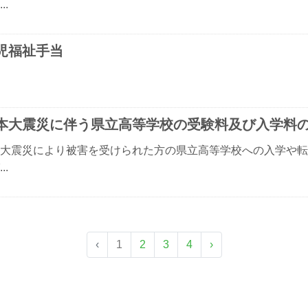
..
児福祉手当
本大震災に伴う県立高等学校の受験料及び入学料
大震災により被害を受けられた方の県立高等学校への入学や転
..
‹
1
2
3
4
›