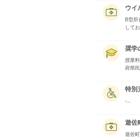
ウイ
B型肝
してお.
奨学
授業料
府県民.
特別
-...
遊佐
遊佐町